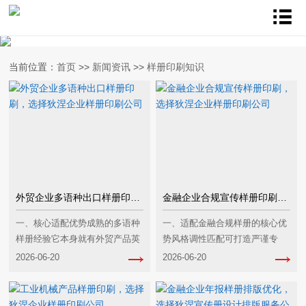
当前位置：
首页
>>
新闻资讯
>>
样册印刷知识
外贸企业多语种出口样册印刷，选择狄涅企业样册印刷公司
金融企业合规宣传样册印刷，选择狄涅企业样册印刷公司
一、核心适配优势成熟的多语种
一、适配金融合规样册的核心优
样册经验它本身就有外贸产品英
势风格调性匹配可打造严谨专
文样本画册的设计印刷成熟案
业、兼具合规属性的视觉风格，
2026-06-20
2026-06-20
例，能精准适配不同语种的排版
契合金融行业理性、可信的品牌
规范、海外市场的视觉审美偏
特质，避免设计风格跳脱不符合
好，避免多语种内容排版错···
行业规范。全链路成熟服···