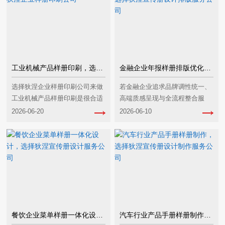
工业机械产品样册印刷，选择狄涅企业样册印刷公司
金融企业年报样册排版优化‌，选择狄涅宣传册设计排版服务公司‌
选择狄涅企业样册印刷公司来做
若金融企业追求‌品牌调性统一、
工业机械产品样册印刷是很合适
高端质感呈现与全流程整合服
的，它在该领域有成熟的服务能
务‌，且预算充足，狄涅宣传册设
2026-06-20
2026-06-10
力与相关经验。一、核心服务优
计排版服务公司是值得考虑的选
势风格精准适配它熟悉工业领域
择，但需谨慎评估其‌行业适配
的设计调性，可打造出···
性、性价比及响应速···
餐饮企业菜单样册一体化设计，选择狄涅宣传册设计服务公司‌
汽车行业产品手册样册制作‌，选择狄涅宣传册设计制作服务公司‌