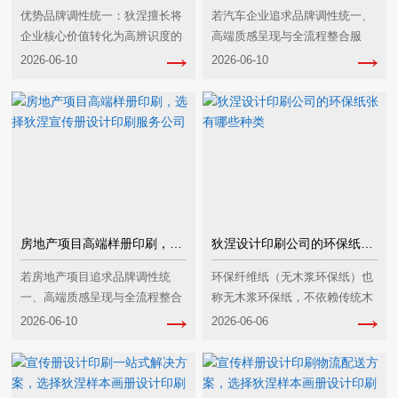
优势品牌调性统一‌：狄涅擅长将
若汽车企业追求‌品牌调性统一、
企业核心价值转化为高辨识度的
高端质感呈现与全流程整合服
视觉载体，确保菜单样册从封面
务‌，且预算充足，狄涅宣传册设
2026-06-10
2026-06-10
设计到内页排版均保持风格一
计制作服务公司是值得考虑的选
致。对于餐饮企业而言，统一的
择，但需谨慎评估其行业适配
视觉调性能够凸显品牌···
性、性价比及响应速度···
房地产项目高端样册印刷‌，选择狄涅宣传册设计印刷服务公司‌
狄涅设计印刷公司的环保纸张有哪些种类
若房地产项目追求‌品牌调性统
环保纤维纸（无木浆环保纸）也
一、高端质感呈现与全流程整合
称无木浆环保纸，不依赖传统木
服务‌，且预算充足，狄涅宣传册
浆，采用竹、蔗渣、秸秆、棉废
2026-06-10
2026-06-06
设计印刷服务公司是值得考虑的
等可再生/废弃纤维制作，生产过
选择；若更注重‌性价比、行业深
程低碳低污染，可自然降解回
度适配性或快速响···
收，拥有独特的自然肌理···