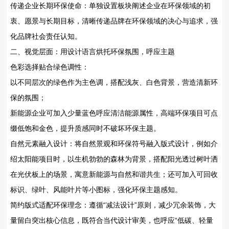
传递企业长期环保使命‌：单独设置板块阐述企业在环保领域的初
衷、愿景与长期目标，清晰传递品牌在环保领域的决心与追求，强
化品牌社会责任认知。
二、视觉层面：用设计语言烘托环保氛围，呼应主题
色彩选择贴合绿色调性‌：
以不同层次的绿色作为主色调，搭配浅灰、白色背景，营造清新环
保的氛围；
新能源企业可加入少量蓝色呼应清洁能源属性，高端环保项目可点
缀低饱和金色，提升质感同时不破坏环保主题。
自然元素融入设计‌：将自然景观和环保符号融入版式设计，例如介
绍太阳能项目时，以生机勃勃的森林为背景，搭配阳光透过树叶洒
在光伏板上的场景，寓意新能源与自然和谐共生；还可加入可回收
标识、绿叶、风能叶片等小图标，强化环保主题感知。
简约版式适配环保理念‌：遵循“减法设计”原则，减少冗余装饰，大
量留白突出核心信息，既符合当代设计审美，也呼应“低碳、轻量