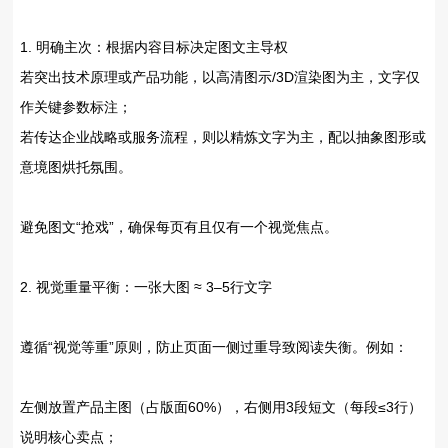
1. ‌明确主次：根据内容目标决定图文主导权‌
若突出‌技术原理或产品功能‌，以‌高清图示/3D渲染图为主‌，文字仅
作关键参数标注；
若传达‌企业战略或服务流程‌，则以‌精炼文字为主‌，配以抽象图形或
意境图烘托氛围。
避免图文“抢戏”，确保每页有且仅有一个视觉焦点。
2. ‌视觉重量平衡：一张大图 ≈ 3–5行文字‌
遵循“视觉等重”原则，防止页面一侧过重导致阅读失衡。例如：
左侧放置产品主图（占版面60%），右侧用3段短文（每段≤3行）
说明核心卖点；