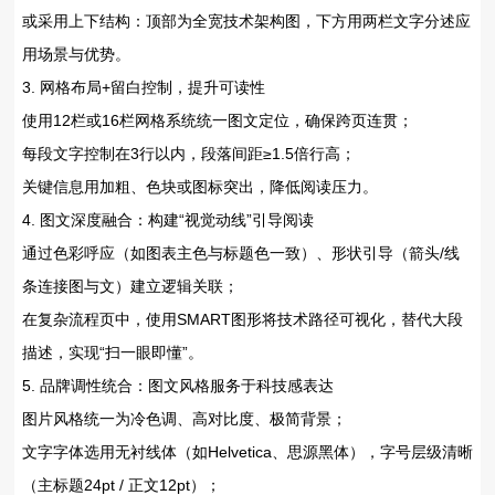
或采用上下结构：顶部为全宽技术架构图，下方用两栏文字分述应
用场景与优势。
3. ‌网格布局+留白控制，提升可读性‌
使用‌12栏或16栏网格系统‌统一图文定位，确保跨页连贯；
每段文字控制在‌3行以内‌，段落间距≥1.5倍行高；
关键信息用‌加粗、色块或图标‌突出，降低阅读压力。
4. ‌图文深度融合：构建“视觉动线”引导阅读‌
通过‌色彩呼应‌（如图表主色与标题色一致）、‌形状引导‌（箭头/线
条连接图与文）建立逻辑关联；
在复杂流程页中，使用‌SMART图形‌将技术路径可视化，替代大段
描述，实现“扫一眼即懂”。
5. ‌品牌调性统合：图文风格服务于科技感表达‌
图片风格统一为‌冷色调、高对比度、极简背景‌；
文字字体选用‌无衬线体‌（如Helvetica、思源黑体），字号层级清晰
（主标题24pt / 正文12pt）；