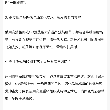
现“一眼即懂”。
3. ‌高质量产品图像与场景化展示：激发兴趣与共鸣‌
采用高清摄影或CG渲染展示产品外观与细节，并结合‌终端使用场
景‌（如设备在智慧工厂运行）增强代入感。新技术也可用抽象图形
（如光效、粒子流）象征革新性，营造科技美感。
4. ‌专业版式与印刷工艺：提升质感与记忆点‌
运用网格系统控制排版节奏，通过留白突出重点内容。封面可采用‌
烫银、UV局部上光、击凸压凹‌等工艺，强化品牌标识的触觉与视
觉冲击力；内页选用高克重铜版纸或特种艺术纸，确保色彩还原精
准、翻阅手感高级。